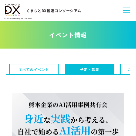
くまもとDX推進コンソーシアム
©2010 kumamoto pref. kumamon
イベント情報
すべてのイベント
予定・募集
これ