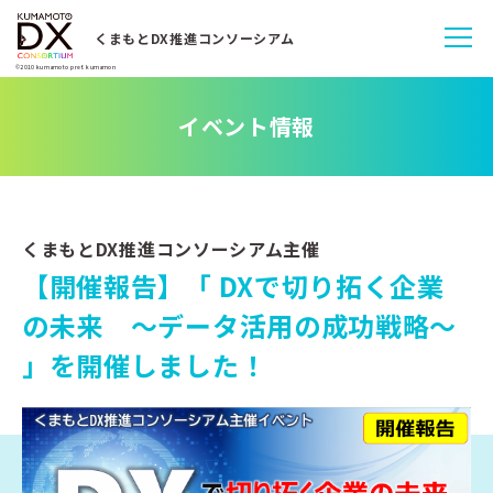
くまもとDX推進コンソーシアム
©2010 kumamoto pref. kumamon
イベント情報
くまもとDX推進コンソーシアム主催
【開催報告】「 DXで切り拓く企業
の未来 ～データ活用の成功戦略～
」を開催しました！