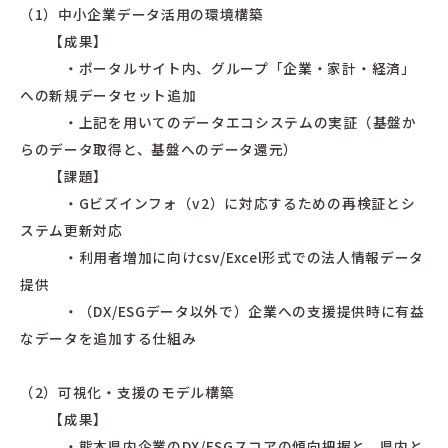
（1）中小企業データ活用の環境構築
【成果】
・ポータルサイト内、グループ「企業・家計・経済」
への新規データセット追加
・上記を用いてのデータエコシステムの実証（基盤か
らのデータ取得と、基盤へのデータ還元）
【課題】
・Gビズインフォ（v2）に対応するための再検証とシ
ステム更新対応
・利用者増加に向けcsv/Excel形式での法人情報データ
提供
・（DX/ESGデータ以外で）企業への支援提供時に有益
なデータを追加する仕組み
（2）可視化・支援のモデル構築
【成果】
・熊本県内企業のDX/ESGスコアの傾向把握と、県内と