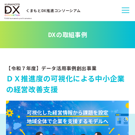
くまもとDX推進コンソーシアム
©2010 kumamoto pref. kumamon
DXの取組事例
【令和７年度】データ活用事例創出事業
ＤＸ推進度の可視化による中小企業
の経営改善支援