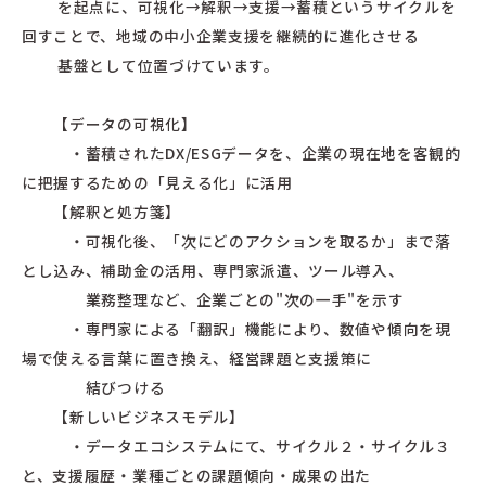
を起点に、可視化→解釈→支援→蓄積というサイクルを
回すことで、地域の中小企業支援を継続的に進化させる
基盤として位置づけています。
【データの可視化】
・蓄積されたDX/ESGデータを、企業の現在地を客観的
に把握するための「見える化」に活用
【解釈と処方箋】
・可視化後、「次にどのアクションを取るか」まで落
とし込み、補助金の活用、専門家派遣、ツール導入、
業務整理など、企業ごとの"次の一手"を示す
・専門家による「翻訳」機能により、数値や傾向を現
場で使える言葉に置き換え、経営課題と支援策に
結びつける
【新しいビジネスモデル】
・データエコシステムにて、サイクル２・サイクル３
と、支援履歴・業種ごとの課題傾向・成果の出た