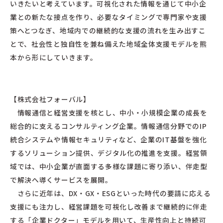
いきたいと考えています。可視化された情報を通じて中小企
業との新たな接点を作り、必要なタイミングで専門家や支援
策へとつなぎ、地域内での継続的な支援の流れを生み出すこ
とで、社会性と独自性を兼ね備えた地域全体支援モデルを熊
本から形にしていきます。
【株式会社フォーバル】
情報通信と経営支援を核とし、中小・小規模企業の成長を
総合的に支えるコンサルティング企業。情報通信分野でのIP
統合システムや情報セキュリティなど、企業のIT基盤を強化
するソリューション提供、デジタル化の推進を支援。経営領
域では、中小企業が直面する多様な課題に寄り添い、伴走型
で解決へ導くサービスを展開。
さらに近年は、DX・GX・ESGといった時代の要請に応える
支援にも注力し、経営課題を可視化し改善まで継続的に伴走
する「企業ドクター」モデルを用いて、生産性向上と持続可